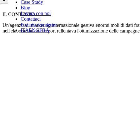
Case Study
Blog
Lavora con noi
IL CONTESTO
Contattaci
Prenota una demo
Un'agenzia di marketing internazionale gestiva enormi moli di dati fram
ITA
ENG
FRA
nell'elaborazione dei report rallentava l'ottimizzazione delle campagne