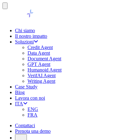
Chi siamo
Il nostro impatto
Soluzioni
Credit Agent
Data Agent
Document Agent
GPT Agent
Humanoid Agent
VerifAI Agent
Writing Agent
Case Study
Blog
Lavora con noi
ITA
ENG
FRA
Contattaci
Prenota una demo